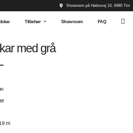
Showroom på Høbrovej 10, 6980 Tim
dskar
Tilbehør
Showroom
FAQ
kar med grå
L
on
er
19 m