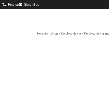
Ring op
Skriv til os
Forside
›
Shop
›
Koldtvandskar
›
Koldtvandskar me