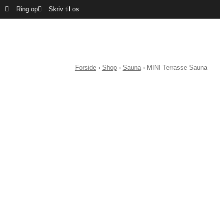
Ring op
Skriv til os
Forside
›
Shop
›
Sauna
›
MINI Terrasse Sauna