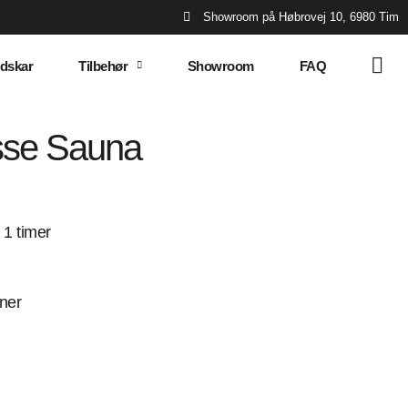
Showroom på Høbrovej 10, 6980 Tim
dskar
Tilbehør
Showroom
FAQ
sse Sauna
1 timer
ner