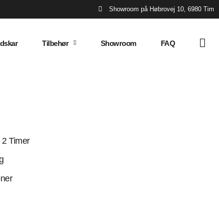
Showroom på Høbrovej 10, 6980 Tim
dskar
Tilbehør
Showroom
FAQ
2 Timer
g
ner