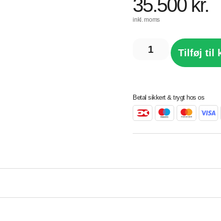
35.500
kr.
inkl. moms
Tilføj til
Betal sikkert & trygt hos os