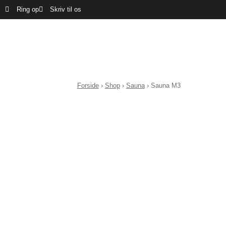
Ring op
Skriv til os
Forside
›
Shop
›
Sauna
›
Sauna M3