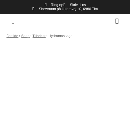
Ring op
Skriv til os
Showroom på Høbrovej 10, 6980 Tim
Forside
›
Shop
›
Tilbehør
›
Hydromassage