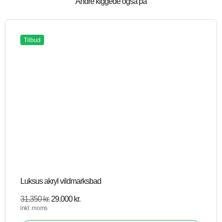
Andre kiggede også på
Tilbud
Luksus akryl vildmarksbad
31.350
kr.
29.000
kr.
inkl. moms