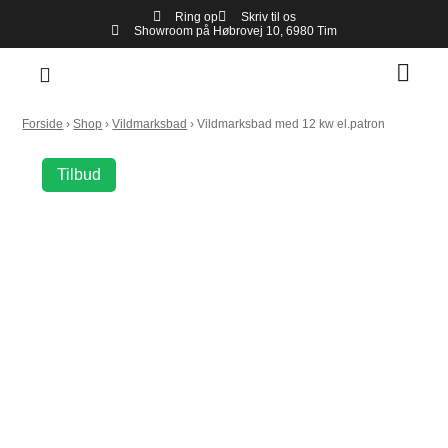
Ring op
Skriv til os
Showroom på Høbrovej 10, 6980 Tim
Forside
›
Shop
›
Vildmarksbad
›
Vildmarksbad med 12 kw el.patron
Tilbud