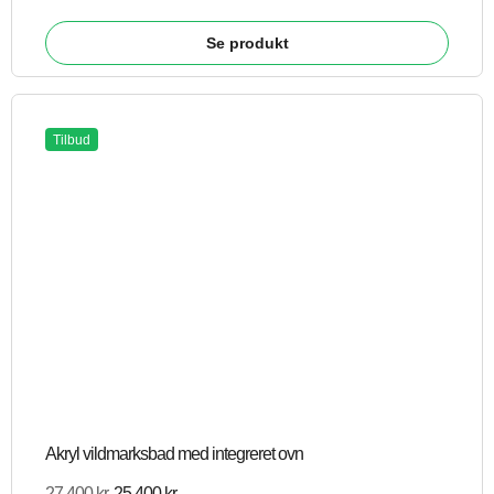
Se produkt
Tilbud
Akryl vildmarksbad med integreret ovn
27.400
kr.
25.400
kr.