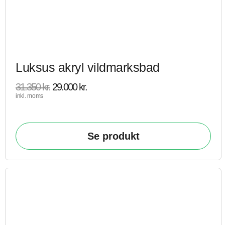
Luksus akryl vildmarksbad
31.350
kr.
29.000
kr.
inkl. moms
Se produkt