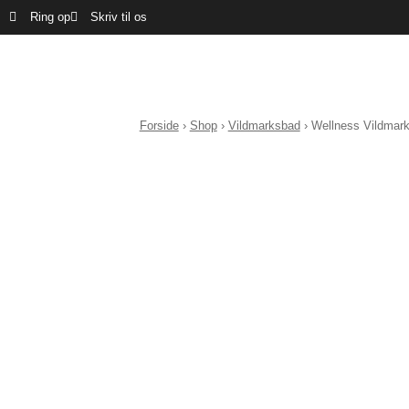
Ring op
Skriv til os
Forside
›
Shop
›
Vildmarksbad
›
Wellness Vildmar