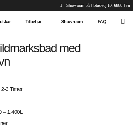
Showroom på Høbrovej 10, 6980 Tim
dskar
Tilbehør
Showroom
FAQ
Vildmarksbad med
vn
2-3 Timer
0 – 1.400L
ner