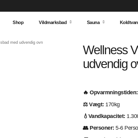
Shop
Vildmarksbad
Sauna
Koldtvan
ksbad med udvendig ovn
Wellness 
udvendig o
🔥 Opvarmningstiden:
⚖️ Vægt:
170kg
💧Vandkapacitet:
1.30
👥 Personer:
5-6 Perso