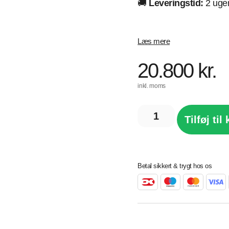
🚚
Leveringstid:
2 uge
Læs mere
20.800
kr.
inkl. moms
Tilføj til
Betal sikkert & trygt hos os