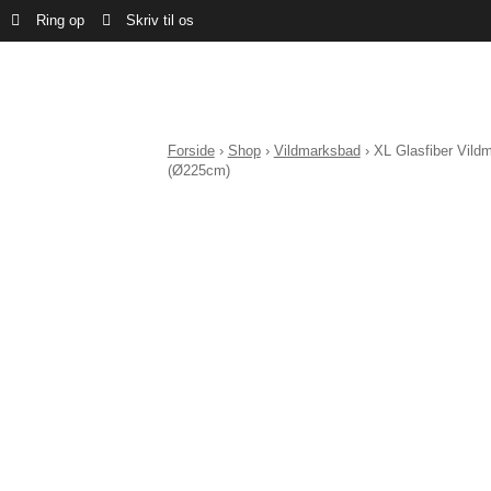
Ring op
Skriv til os
Forside
›
Shop
›
Vildmarksbad
›
XL Glasfiber Vild
(Ø225cm)