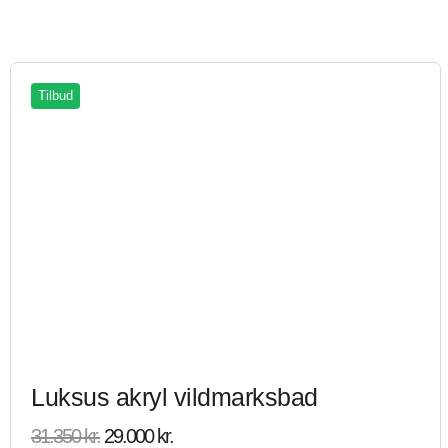
Tilbud
Luksus akryl vildmarksbad
31.350
kr.
29.000
kr.