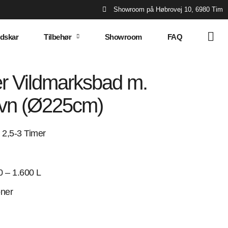
Showroom på Høbrovej 10, 6980 Tim
dskar
Tilbehør
Showroom
FAQ
er Vildmarksbad m.
ovn (Ø225cm)
2,5-3 Timer
 – 1.600 L
ner