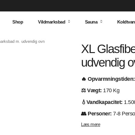
Shop
Vildmarksbad
Sauna
Koldtvan
marksbad m. udvendig ovn
XL Glasfib
udvendig 
🔥 Opvarmningstiden:
⚖️ Vægt:
170 Kg
💧Vandkapacitet:
1.500
👥 Personer:
7-8 Perso
Læs mere