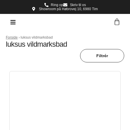
Ring op
Skriv til os
Showroom på Høbrovej 10, 6980 Tim
Forside
›
luksus vildmarksbad
luksus vildmarksbad
Filtrér