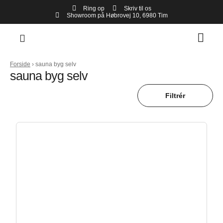
Ring op
Skriv til os
Showroom på Høbrovej 10, 6980 Tim
Forside
›
sauna byg selv
sauna byg selv
Filtrér