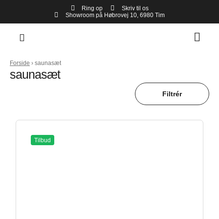
Ring op
Skriv til os
Showroom på Høbrovej 10, 6980 Tim
Forside
›
saunasæt
saunasæt
Filtrér
Tilbud