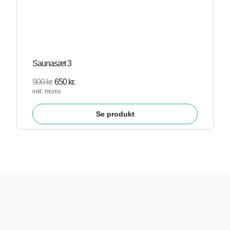
Saunasæt 3
900
kr.
650
kr.
inkl. moms
Se produkt