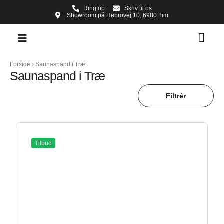
Ring op
Skriv til os
Showroom på Høbrovej 10, 6980 Tim
Forside
›
Saunaspand i Træ
Saunaspand i Træ
Filtrér
Tilbud