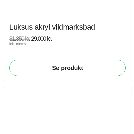
Luksus akryl vildmarksbad
31.350
kr.
29.000
kr.
inkl. moms
Se produkt