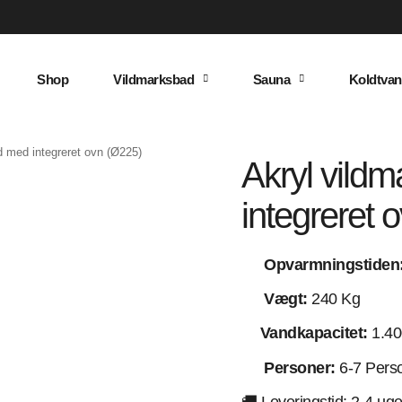
Shop
Vildmarksbad
Sauna
Koldtvan
d med integreret ovn (Ø225)
Akryl vild
integreret 
Opvarmningstiden
Vægt:
240 Kg
Vandkapacitet:
1.40
Personer:
6-7 Pers