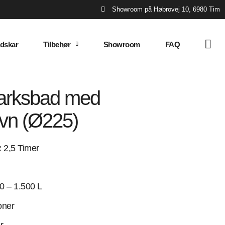
Showroom på Høbrovej 10, 6980 Tim
dskar
Tilbehør
Showroom
FAQ
marksbad med
ovn (Ø225)
:
2,5 Timer
0 – 1.500 L
oner