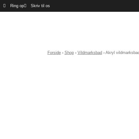
Ring op
Skriv til os
Forside
›
Shop
›
Vildmarksbad
›
Akryl vildmarksba