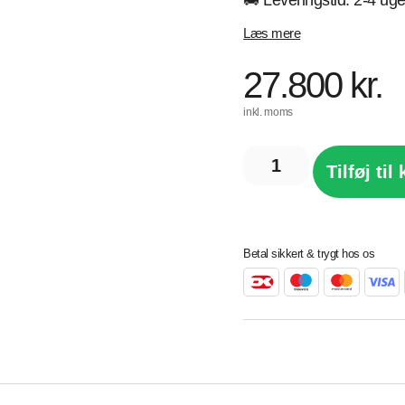
🚚 Leveringstid: 2-4 uge
Læs mere
27.800
kr.
inkl. moms
Tilføj til
Betal sikkert & trygt hos os