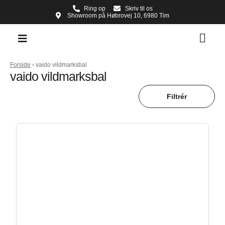
Ring op
Skriv til os
Showroom på Høbrovej 10, 6980 Tim
Forside
›
vaido vildmarksbal
vaido vildmarksbal
Filtrér